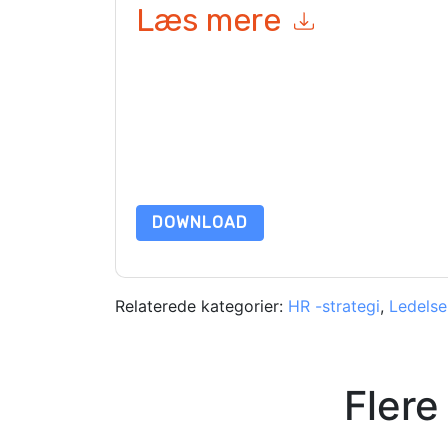
Læs mere
Ved at indsende denne formular accepterer du
A
marketingrelaterede e-mails eller telefonisk. Du 
Achievers
websteder og kommunikation er underl
Ved at anmode om denne ressource accepterer du
beskyttet af vores
Bekendtgørelse om beskyttels
yderligere spørgsmål, så send en e-mail data 
DOWNLOAD
Relaterede kategorier:
HR -strategi
,
Ledelse
Flere