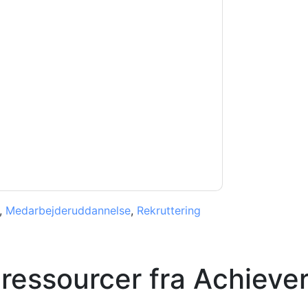
chievers
kontakte dig med
kan til enhver tid afmelde dig.
agt deres fortrolighedserklæring.
 vores brugsbetingelser. Alle data er
e af personlige oplysninger
. Hvis du har
beskyttelse@techpublishhub.com
,
Medarbejderuddannelse
,
Rekruttering
 ressourcer fra
Achieve