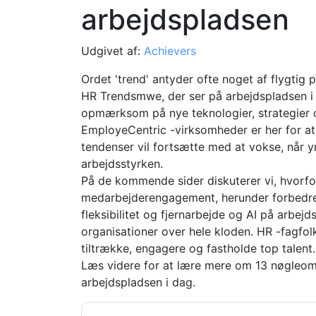
arbejdspladsen
Udgivet af:
Achievers
Ordet 'trend' antyder ofte noget af flygtig 
HR Trendsmwe, der ser på arbejdspladsen i d
opmærksom på nye teknologier, strategier o
EmployeCentric -virksomheder er her for a
tendenser vil fortsætte med at vokse, når 
arbejdsstyrken.
På de kommende sider diskuterer vi, hvorfo
medarbejderengagement, herunder forbedret
fleksibilitet og fjernarbejde og AI på arbejd
organisationer over hele kloden. HR -fagfol
tiltrække, engagere og fastholde top talent.
Læs videre for at lære mere om 13 nøgleom
arbejdspladsen i dag.