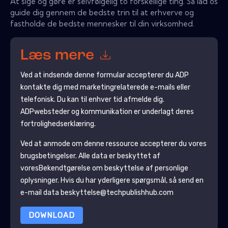
At sige og gøre er selvfølgelig to forskellige ting. Så lad os
guide dig gennem de bedste trin til at erhverve og
fastholde de bedste mennesker til din virksomhed.
Læs mere
Ved at indsende denne formular accepterer du
ADP
kontakte dig med marketingrelaterede e-mails eller
telefonisk. Du kan til enhver tid afmelde dig.
ADP
websteder og kommunikation er underlagt deres
fortrolighedserklæring.
Ved at anmode om denne ressource accepterer du vores
brugsbetingelser. Alle data er beskyttet af
vores
Bekendtgørelse om beskyttelse af personlige
oplysninger
. Hvis du har yderligere spørgsmål, så send en
e-mail data beskyttelse@techpublishhub.com
DOWNLOAD