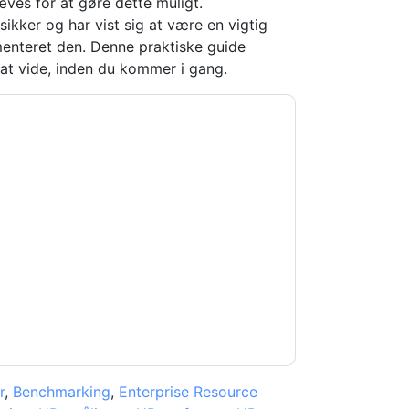
ves for at gøre dette muligt.
sikker og har vist sig at være en vigtig
menteret den. Denne praktiske guide
r at vide, inden du kommer i gang.
ocuSign
kontakte dig med
kan til enhver tid afmelde dig.
gt deres fortrolighedserklæring.
 vores brugsbetingelser. Alle data er
e af personlige oplysninger
. Hvis du har
beskyttelse@techpublishhub.com
r
,
Benchmarking
,
Enterprise Resource