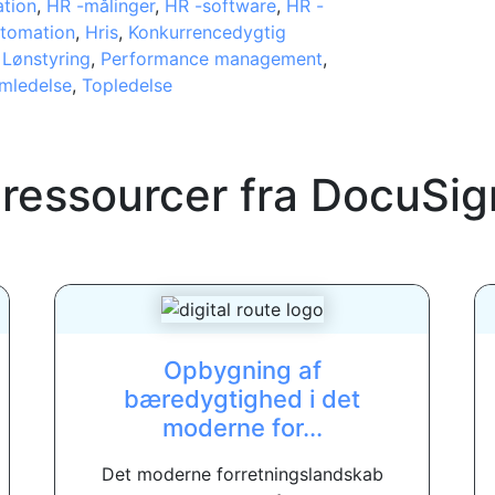
ation
,
HR -målinger
,
HR -software
,
HR -
tomation
,
Hris
,
Konkurrencedygtig
,
Lønstyring
,
Performance management
,
mledelse
,
Topledelse
 ressourcer fra
DocuSig
Opbygning af
bæredygtighed i det
moderne for...
Det moderne forretningslandskab