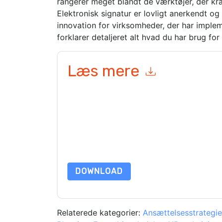
rangerer meget blandt de værktøjer, der kræ
Elektronisk signatur er lovligt anerkendt og 
innovation for virksomheder, der har imple
forklarer detaljeret alt hvad du har brug fo
Læs mere
Ved at indsende denne formular accepterer du
D
marketingrelaterede e-mails eller telefonisk. Du 
DocuSign
websteder og kommunikation er underla
Ved at anmode om denne ressource accepterer du
beskyttet af vores
Bekendtgørelse om beskyttels
yderligere spørgsmål, så send en e-mail data 
DOWNLOAD
Relaterede kategorier:
Ansættelsesstrategie