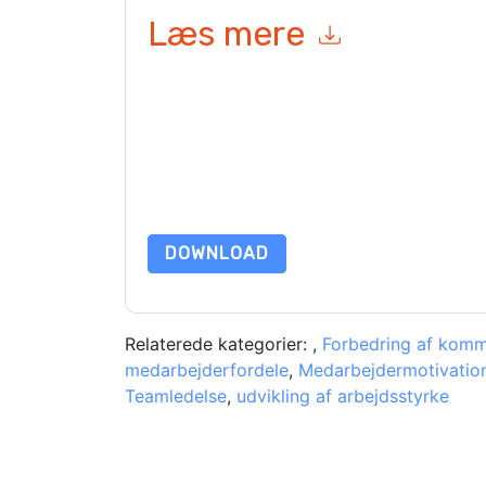
Læs mere
Ved at indsende denne formular accepterer du
B
marketingrelaterede e-mails eller telefonisk. Du 
BetterUp
websteder og kommunikation er underla
Ved at anmode om denne ressource accepterer du
beskyttet af vores
Bekendtgørelse om beskyttels
yderligere spørgsmål, så send en e-mail data 
DOWNLOAD
Relaterede kategorier:
,
Forbedring af komm
medarbejderfordele
,
Medarbejdermotivatio
Teamledelse
,
udvikling af arbejdsstyrke