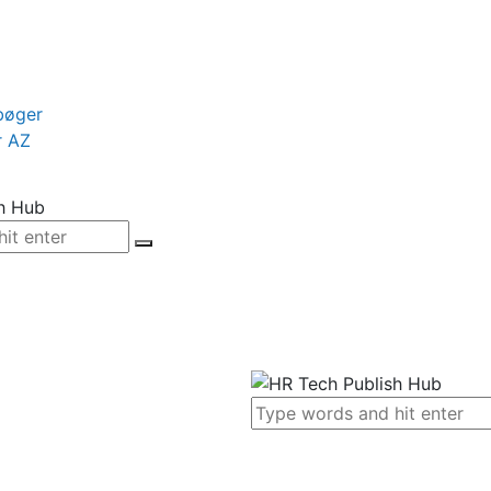
bøger
r AZ