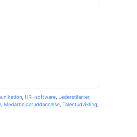
etterUp
kontakte dig med
kan til enhver tid afmelde dig.
gt deres fortrolighedserklæring.
 vores brugsbetingelser. Alle data er
e af personlige oplysninger
. Hvis du har
beskyttelse@techpublishhub.com
unikation
,
HR -software
,
Lederstilarter
,
n
,
Medarbejderuddannelse
,
Talentudvikling
,