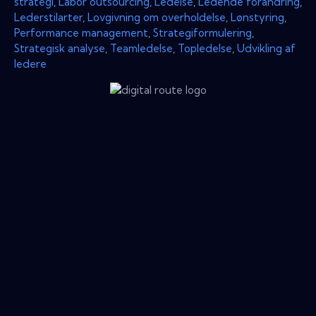
strategi
,
Labor outsourcing
,
Ledelse
,
Ledende forandring
,
Lederstilarter
,
Lovgivning om overholdelse
,
Lønstyring
,
Performance management
,
Strategiformulering
,
Strategisk analyse
,
Teamledelse
,
Topledelse
,
Udvikling af
ledere