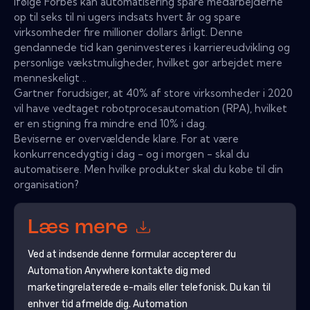
Ifølge Forbes kan automatisering spare medarbejderne
op til seks til ni ugers indsats hvert år og spare
virksomheder fire millioner dollars årligt. Denne
gendannede tid kan geninvesteres i karriereudvikling og
personlige vækstmuligheder, hvilket gør arbejdet mere
menneskeligt ..
Gartner forudsiger, at 40% af store virksomheder i 2020
vil have vedtaget robotprocesautomation (RPA), hvilket
er en stigning fra mindre end 10% i dag.
Beviserne er overvældende klare. For at være
konkurrencedygtig i dag - og i morgen - skal du
automatisere. Men hvilke produkter skal du købe til din
organisation?
Læs mere
Ved at indsende denne formular accepterer du
Automation Anywhere
kontakte dig med
marketingrelaterede e-mails eller telefonisk. Du kan til
enhver tid afmelde dig.
Automation