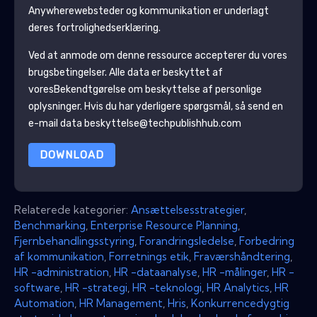
Anywhere
websteder og kommunikation er underlagt
deres fortrolighedserklæring.
Ved at anmode om denne ressource accepterer du vores
brugsbetingelser. Alle data er beskyttet af
vores
Bekendtgørelse om beskyttelse af personlige
oplysninger
. Hvis du har yderligere spørgsmål, så send en
e-mail data beskyttelse@techpublishhub.com
DOWNLOAD
Relaterede kategorier:
Ansættelsesstrategier
,
Benchmarking
,
Enterprise Resource Planning
,
Fjernbehandlingsstyring
,
Forandringsledelse
,
Forbedring
af kommunikation
,
Forretnings etik
,
Fraværshåndtering
,
HR -administration
,
HR -dataanalyse
,
HR -målinger
,
HR -
software
,
HR -strategi
,
HR -teknologi
,
HR Analytics
,
HR
Automation
,
HR Management
,
Hris
,
Konkurrencedygtig