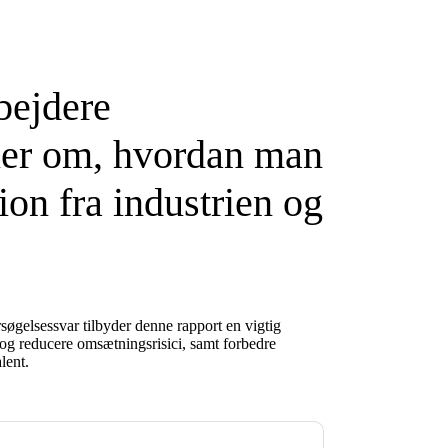
bejdere
ner om, hvordan man
tion fra industrien og
øgelsessvar tilbyder denne rapport en vigtig
e og reducere omsætningsrisici, samt forbedre
lent.