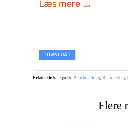
Læs mere
Ved at indsende denne formular accepterer du
W
e-mails eller telefonisk. Du kan til enhver tid af
kommunikation er underlagt deres fortroligheds
Ved at anmode om denne ressource accepterer du
beskyttet af vores
Bekendtgørelse om beskyttels
yderligere spørgsmål, så send en e-mail data 
DOWNLOAD
Relaterede kategorier:
Benchmarking
,
Rekruttering
,
Flere 