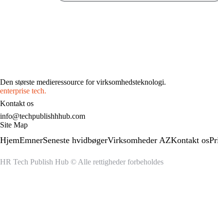
Den største medieressource for virksomhedsteknologi.
enterprise tech.
Kontakt os
info@techpublishhhub.com
Site Map
Hjem
Emner
Seneste hvidbøger
Virksomheder AZ
Kontakt os
Pr
HR Tech Publish Hub © Alle rettigheder forbeholdes