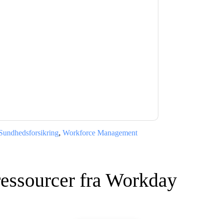
orkday
kontakte dig med marketingrelaterede
melde dig.
Workday
websteder og
erklæring.
 vores brugsbetingelser. Alle data er
e af personlige oplysninger
. Hvis du har
beskyttelse@techpublishhub.com
Sundhedsforsikring
,
Workforce Management
ressourcer fra
Workday