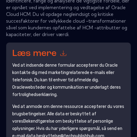
identificere, fange og analysere de vigtigste fordele, der
er opnået ved implementering og vedtagelse af Oracle
Cloud HCM. Du vil opdage nøgleindsigt og kritiske
succesfaktorer for vellykkede cloud -transformationer
såvel som kundernes opfattelse af HCM -attributter og
kapaciteter, der driver værdi.
Læs mere
Ved at indsende denne formular accepterer du
Oracle
kontakte dig med marketingrelaterede e-mails eller
telefonisk. Du kan til enhver tid afmelde dig.
Oracle
websteder og kommunikation er underlagt deres
fortrolighedserklæring.
Ved at anmode om denne ressource accepterer du vores
brugsbetingelser. Alle data er beskyttet af
vores
Bekendtgørelse om beskyttelse af personlige
oplysninger
. Hvis du har yderligere spørgsmål, så send en
e-mail data beskyttelse@techpublishhub.com