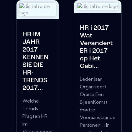
HR i 2017
HR IM
Wat
JAHR
Verandert
2017
ER i 2017
KENNEN
op Het
SIE DIE
Gebi...
HR-
Leder Jaar
TRENDS
Organiseert
2017...
Oracle Een
Welche
BijeenKomst
Trends
mødte
Prägten HR
Vooraanstaande
Im
Personen i Hr
Vergangenen