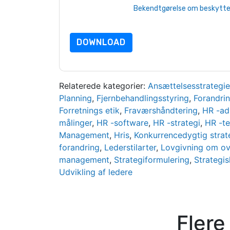
beskyttet af vores
Bekendtgørelse om beskyttels
yderligere spørgsmål, så send en e-mail data 
DOWNLOAD
Relaterede kategorier:
Ansættelsesstrategie
Planning
,
Fjernbehandlingsstyring
,
Forandrin
Forretnings etik
,
Fraværshåndtering
,
HR -ad
målinger
,
HR -software
,
HR -strategi
,
HR -te
Management
,
Hris
,
Konkurrencedygtig strat
forandring
,
Lederstilarter
,
Lovgivning om ov
management
,
Strategiformulering
,
Strategis
Udvikling af ledere
Flere