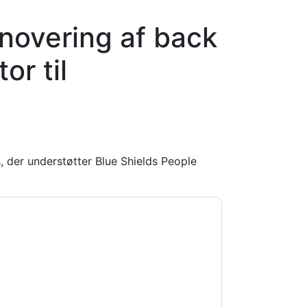
novering af back
or til
s, der understøtter Blue Shields People
racle
kontakte dig med marketingrelaterede
melde dig.
Oracle
websteder og kommunikation
 vores brugsbetingelser. Alle data er