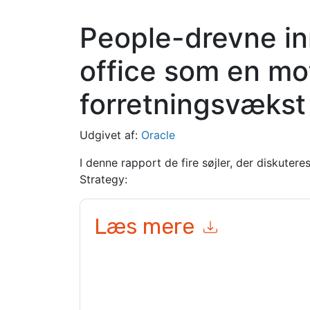
People-drevne in
office som en mot
forretningsvækst
Udgivet af:
Oracle
I denne rapport de fire søjler, der diskutere
Strategy:
Læs mere
Ved at indsende denne formular accepterer du
O
e-mails eller telefonisk. Du kan til enhver tid af
er underlagt deres fortrolighedserklæring.
Ved at anmode om denne ressource accepterer du