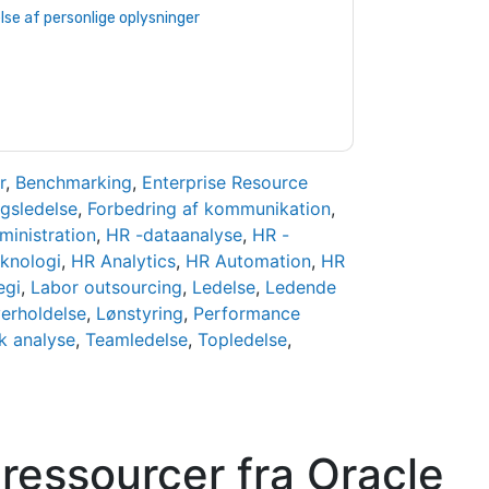
e af personlige oplysninger
. Hvis du har
beskyttelse@techpublishhub.com
r
,
Benchmarking
,
Enterprise Resource
gsledelse
,
Forbedring af kommunikation
,
ministration
,
HR -dataanalyse
,
HR -
knologi
,
HR Analytics
,
HR Automation
,
HR
egi
,
Labor outsourcing
,
Ledelse
,
Ledende
erholdelse
,
Lønstyring
,
Performance
k analyse
,
Teamledelse
,
Topledelse
,
 ressourcer fra
Oracle