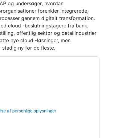
f SAP og undersøger, hvordan
rorganisationer forenkler integrerede,
processer gennem digitalt transformation.
ed cloud -beslutningstagere fra bank,
illing, offentlig sektor og detailindustrier
fatte nye cloud -løsninger, men
 stadig ny for de fleste.
SAP
kontakte dig med marketingrelaterede e-
de dig.
SAP
websteder og kommunikation er
 vores brugsbetingelser. Alle data er
e af personlige oplysninger
. Hvis du har
beskyttelse@techpublishhub.com