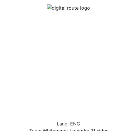
Lang: ENG
Type: Whitepaper Længde: 21 sider