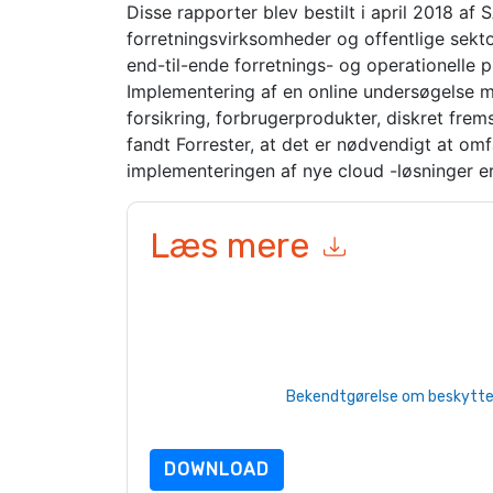
Disse rapporter blev bestilt i april 2018 a
forretningsvirksomheder og offentlige sekto
end-til-ende forretnings- og operationelle 
Implementering af en online undersøgelse m
forsikring, forbrugerprodukter, diskret fremst
fandt Forrester, at det er nødvendigt at om
implementeringen af ​​nye cloud -løsninger er
Læs mere
Ved at indsende denne formular accepterer du
mails eller telefonisk. Du kan til enhver tid afmel
underlagt deres fortrolighedserklæring.
Ved at anmode om denne ressource accepterer du
beskyttet af vores
Bekendtgørelse om beskyttels
yderligere spørgsmål, så send en e-mail data 
DOWNLOAD