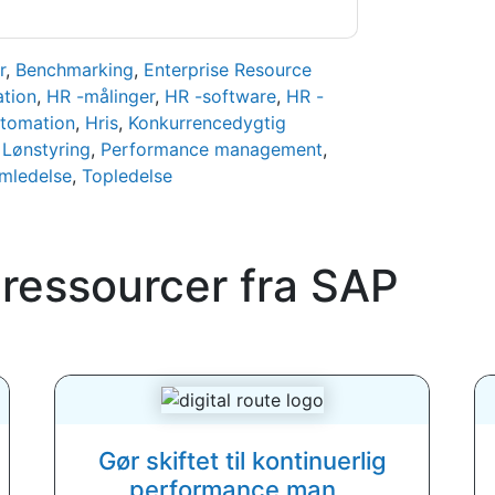
r
,
Benchmarking
,
Enterprise Resource
ation
,
HR -målinger
,
HR -software
,
HR -
tomation
,
Hris
,
Konkurrencedygtig
,
Lønstyring
,
Performance management
,
mledelse
,
Topledelse
 ressourcer fra
SAP
Gør skiftet til kontinuerlig
performance man...