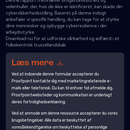
Denne rapport fremhæver brugerbevidsthed og
videnhuller, der, hvis de ikke er lektificeret, kan skade din
cybersikkerhedsstilling. Baseret på denne indsigt
anbefaler vi specifik handling, du kan tage for at styrke
dine mennesker og opbygge cyberresilience i din
arbejdsstyrke.
Download nu for at udforske sårbarhed og adfærd i et
folkekentrisk trussellandskab.
Læs mere
Ved at indsende denne formular accepterer du
Proofpoint
kontakte dig med marketingrelaterede e-
mails eller telefonisk. Du kan til enhver tid afmelde dig.
Proofpoint
websteder og kommunikation er underlagt
deres fortrolighedserklæring.
Ved at anmode om denne ressource accepterer du vores
brugsbetingelser. Alle data er beskyttet af
vores
Bekendtgørelse om beskyttelse af personlige