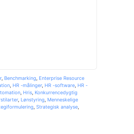
orkday
kontakte dig med marketingrelaterede
melde dig.
Workday
websteder og
erklæring.
 vores brugsbetingelser. Alle data er
e af personlige oplysninger
. Hvis du har
beskyttelse@techpublishhub.com
r
,
Benchmarking
,
Enterprise Resource
ation
,
HR -målinger
,
HR -software
,
HR -
tomation
,
Hris
,
Konkurrencedygtig
stilarter
,
Lønstyring
,
Menneskelige
tegiformulering
,
Strategisk analyse
,