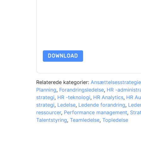
Ved at indsende denne formular accepterer du
W
e-mails eller telefonisk. Du kan til enhver tid af
kommunikation er underlagt deres fortroligheds
Ved at anmode om denne ressource accepterer du
beskyttet af vores
Bekendtgørelse om beskyttels
yderligere spørgsmål, så send en e-mail data 
DOWNLOAD
Relaterede kategorier:
Ansættelsesstrategie
Planning
,
Forandringsledelse
,
HR -administr
strategi
,
HR -teknologi
,
HR Analytics
,
HR Au
strategi
,
Ledelse
,
Ledende forandring
,
Leder
ressourcer
,
Performance management
,
Stra
Talentstyring
,
Teamledelse
,
Topledelse