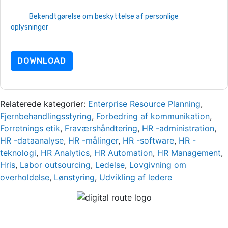
brugsbetingelser. Alle data er beskyttet af
vores
Bekendtgørelse om beskyttelse af personlige
oplysninger
. Hvis du har yderligere spørgsmål, så send en e-mail
data beskyttelse@techpublishhub.com
DOWNLOAD
Relaterede kategorier:
Enterprise Resource Planning
,
Fjernbehandlingsstyring
,
Forbedring af kommunikation
,
Forretnings etik
,
Fraværshåndtering
,
HR -administration
,
HR -dataanalyse
,
HR -målinger
,
HR -software
,
HR -
teknologi
,
HR Analytics
,
HR Automation
,
HR Management
,
Hris
,
Labor outsourcing
,
Ledelse
,
Lovgivning om
overholdelse
,
Lønstyring
,
Udvikling af ledere