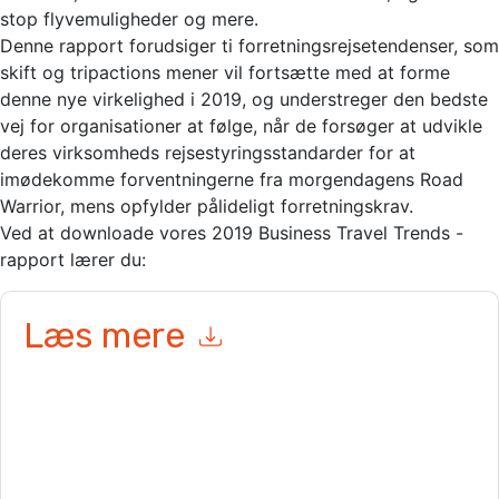
stop flyvemuligheder og mere.
Denne rapport forudsiger ti forretningsrejsetendenser, som
skift og tripactions mener vil fortsætte med at forme
denne nye virkelighed i 2019, og understreger den bedste
vej for organisationer at følge, når de forsøger at udvikle
deres virksomheds rejsestyringsstandarder for at
imødekomme forventningerne fra morgendagens Road
Warrior, mens opfylder pålideligt forretningskrav.
Ved at downloade vores 2019 Business Travel Trends -
rapport lærer du:
Læs mere
Ved at indsende denne formular accepterer du
TripActions
kontakte dig med marketingrelaterede e-mails eller telefonisk.
Du kan til enhver tid afmelde dig.
TripActions
websteder og
kommunikation er underlagt deres fortrolighedserklæring.
Ved at anmode om denne ressource accepterer du vores