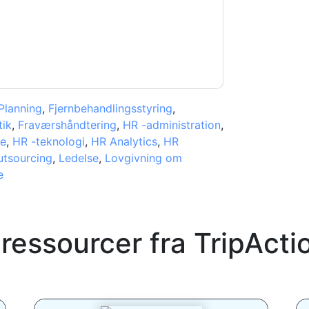
e af personlige oplysninger
. Hvis du har
beskyttelse@techpublishhub.com
Planning
,
Fjernbehandlingsstyring
,
tik
,
Fraværshåndtering
,
HR -administration
,
re
,
HR -teknologi
,
HR Analytics
,
HR
utsourcing
,
Ledelse
,
Lovgivning om
e
 ressourcer fra
TripActi