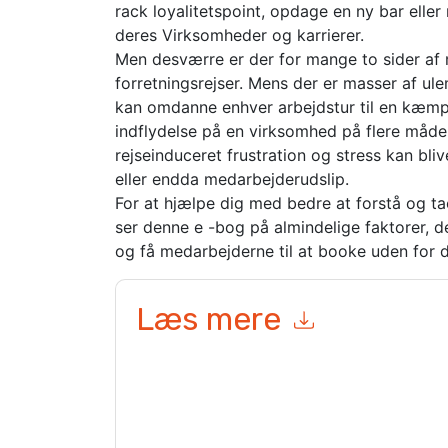
rack loyalitetspoint, opdage en ny bar eller
deres Virksomheder og karrierer.
Men desværre er der for mange to sider af 
forretningsrejser. Mens der er masser af ule
kan omdanne enhver arbejdstur til en kæmp
indflydelse på en virksomhed på flere måder
rejseinduceret frustration og stress kan bliv
eller endda medarbejderudslip.
For at hjælpe dig med bedre at forstå og t
ser denne e -bog på almindelige faktorer, d
og få medarbejderne til at booke uden for 
Læs mere
Ved at indsende denne formular accepterer du
T
marketingrelaterede e-mails eller telefonisk. Du 
TripActions
websteder og kommunikation er under
Ved at anmode om denne ressource accepterer du