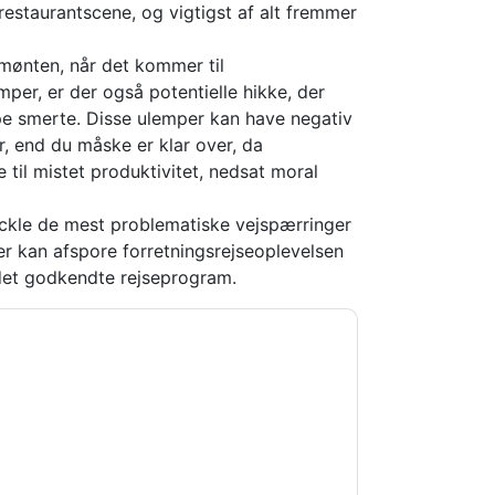
 restaurantscene, og vigtigst af alt fremmer
mønten, når det kommer til
mper, er der også potentielle hikke, der
e smerte. Disse ulemper kan have negativ
, end du måske er klar over, da
e til mistet produktivitet, nedsat moral
ackle de mest problematiske vejspærringer
er kan afspore forretningsrejseoplevelsen
det godkendte rejseprogram.
ripActions
kontakte dig med
kan til enhver tid afmelde dig.
lagt deres fortrolighedserklæring.
 vores brugsbetingelser. Alle data er