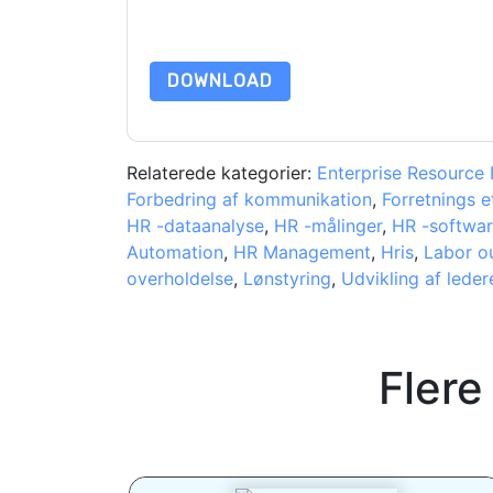
beskyttet af vores
Bekendtgørelse om beskyttels
yderligere spørgsmål, så send en e-mail data 
DOWNLOAD
Relaterede kategorier:
Enterprise Resource 
Forbedring af kommunikation
,
Forretnings e
HR -dataanalyse
,
HR -målinger
,
HR -softwa
Automation
,
HR Management
,
Hris
,
Labor o
overholdelse
,
Lønstyring
,
Udvikling af leder
Flere