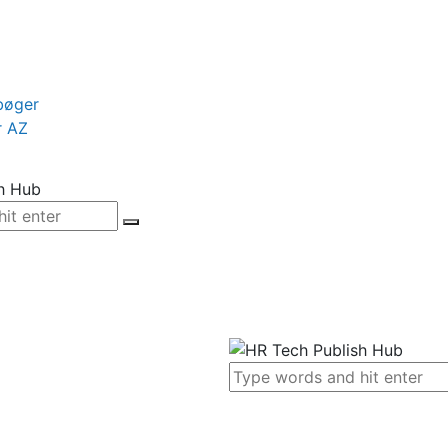
bøger
r AZ