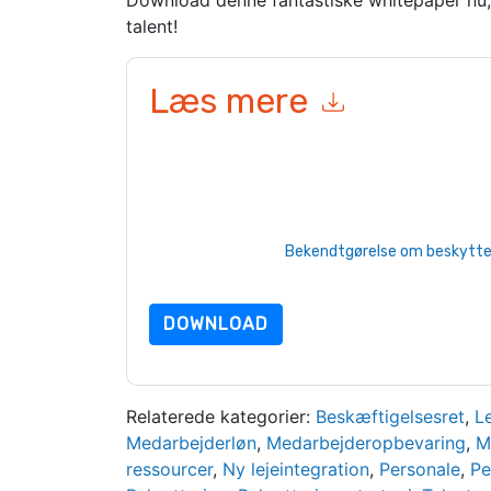
Download denne fantastiske whitepaper nu, 
talent!
Læs mere
Ved at indsende denne formular accepterer du
I
e-mails eller telefonisk. Du kan til enhver tid af
er underlagt deres fortrolighedserklæring.
Ved at anmode om denne ressource accepterer du
beskyttet af vores
Bekendtgørelse om beskyttels
yderligere spørgsmål, så send en e-mail data 
DOWNLOAD
Relaterede kategorier:
Beskæftigelsesret
,
L
Medarbejderløn
,
Medarbejderopbevaring
,
M
ressourcer
,
Ny lejeintegration
,
Personale
,
Pe