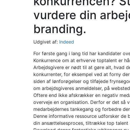
konkurrencen? St
vurdere din arbej
branding.
Udgivet af:
Indeed
For første gang i lang tid har kandidater ov
Konkurrence om at erhverve toptalent er hå
Arbejdsgivere er nødt til at gøre alt, hvad de
konkurrenter, for eksempel ved at forny d
siden af ​​lønforøgelser og tilføjede frynse
om arbejdsgiveres anmeldelser, på webstede
Oftere end ikke afskrækker en negativ med
overveje en organisation. Derfor er det så v
medarbejdernes tankegang og forbedre dere
Denne informative ressource udforsker de b
din ansættelsesproces, tiltrække top talent