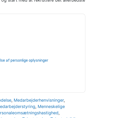
og start med at rekruttere det allerbedste
ndeed
kontakte dig med marketingrelaterede
melde dig.
Indeed
websteder og kommunikation
 vores brugsbetingelser. Alle data er
e af personlige oplysninger
. Hvis du har
beskyttelse@techpublishhub.com
edelse
,
Medarbejderhenvisninger
,
edarbejderstyring
,
Menneskelige
rsonaleomsætningshastighed
,