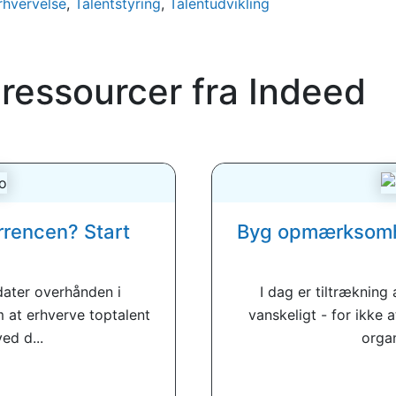
rhvervelse
,
Talentstyring
,
Talentudvikling
 ressourcer fra
Indeed
urrencen? Start
Byg opmærksomhed
idater overhånden i
I dag er tiltrækning
 at erhverve toptalent
vanskeligt - for ikke 
ed d...
organ